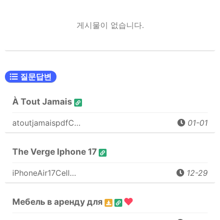
게시물이 없습니다.
질문답변
À Tout Jamais
atoutjamaispdfC…
01-01
The Verge Iphone 17
iPhoneAir17Cell…
12-29
Мебель в аренду для