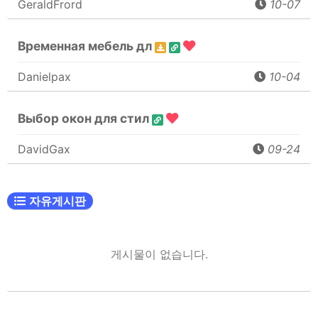
GeraldFrord
10-07
Временная мебель дл
Danielpax
10-04
Выбор окон для стил
DavidGax
09-24
자유게시판
게시물이 없습니다.